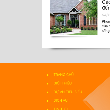
Các
đến
04/1
Phong
của c
sống
TRANG CHỦ
GIỚI THIỆU
DỰ ÁN TIÊU BIỂU
DỊCH VỤ
TIN TỨC