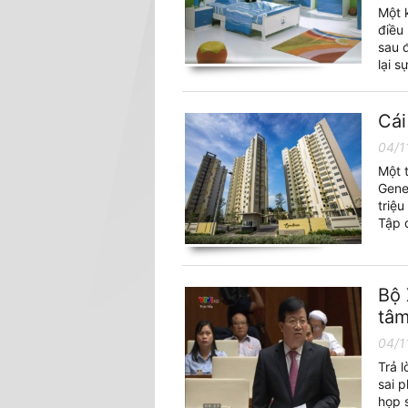
Một 
điều
sau 
lại 
Cái
04/1
Một 
Gene
triệ
Tập 
Bộ 
tâm
04/1
Trả 
sai p
họp 