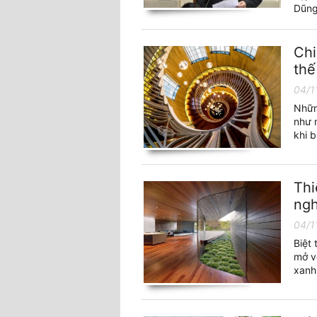
Dũng
Chi
thế
04/1
Nhữn
như m
khi b
Thi
ngh
04/1
Biệt
mở v
xanh