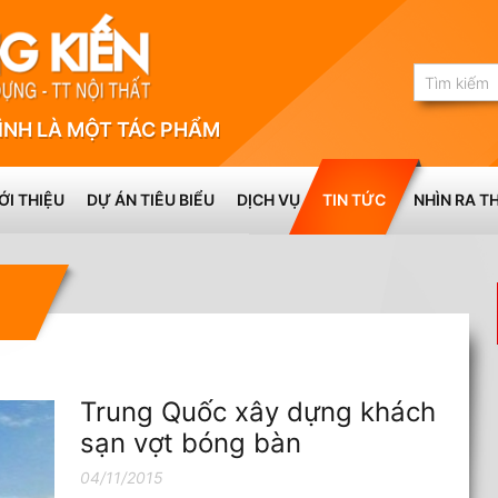
ÌNH LÀ MỘT TÁC PHẨM
ỚI THIỆU
DỰ ÁN TIÊU BIỂU
DỊCH VỤ
TIN TỨC
NHÌN RA TH
Trung Quốc xây dựng khách
sạn vợt bóng bàn
04/11/2015