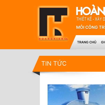
MỖI CÔNG TR
TRANG CHỦ
GI
TIN TỨC