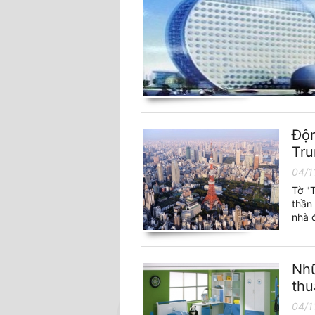
Độn
Tr
04/1
Tờ "
thần
nhà 
Nhữ
thu
04/1