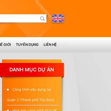
Ế GIỚI
TUYỂN DỤNG
LIÊN HỆ
DANH MỤC DỰ ÁN
Công trình xây dựng tại
Quận 2 (Thành phố Thủ Đức)
Hình ảnh công trình thực tế