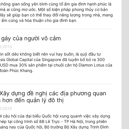
không gian sống yên bình cùng tổ ấm gia đình hạnh phúc là
 mà ai cũng mơ ước. Một số biện pháp phong thủy cơ bản
đây sẽ giúp bạn có thể thay đổi năng lượng trong nhà, mang
sự ấm cúng và hòa thuận cho gia đình bạn.
 gáy của người vô cảm
1/2015
tin sốt dẻo không biết nên vui hay buồn, là quỹ đầu tư
sis Global Capital của Singapore đã tuyên bố bỏ ra 300
u USD mua 30% sản phẩm tại chuỗi căn hộ Diamon Lotus của
đoàn Phúc Khang.
Xây dựng đề nghị các địa phương quan
 hơn đến quản lý đô thị
1/2015
lời câu hỏi của đại biểu Quốc hội xung quanh việc xây dựng
hép tại công trình số 8B Lê Trực - TP Hà Nội, trong phiên
sáng nay của Quốc hội, Bộ trưởng Bộ Xây dựng Trịnh Đình