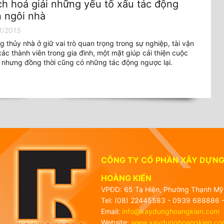
h hoá giải những yếu tố xấu tác động
 ngôi nhà
1/2015
 thủy nhà ở giữ vai trò quan trọng trong sự nghiệp, tài vận
ác thành viên trong gia đình, một mặt giúp cải thiện cuộc
 nhưng đồng thời cũng có những tác động ngược lại.
CÔNG TY CỔ PHẦN XÂY DỰNG 
HOÀNG KIẾN
VPĐD: 65 Tạ Hiện, Phường Thạnh Mỹ 
Tel: (08) 22445583 - 0939 688886 -
Email:
info@xaydunghoangkien.com
Website:
www.xaydunghoangkien.co