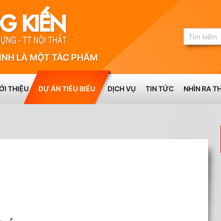
ÌNH LÀ MỘT TÁC PHẨM
ỚI THIỆU
DỰ ÁN TIÊU BIỂU
DỊCH VỤ
TIN TỨC
NHÌN RA TH