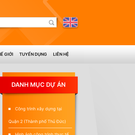
Ế GIỚI
TUYỂN DỤNG
LIÊN HỆ
DANH MỤC DỰ ÁN
Công trình xây dựng tại
Quận 2 (Thành phố Thủ Đức)
Hình ảnh công trình thực tế